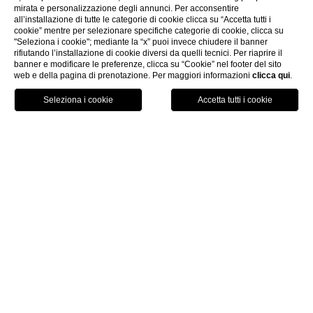
mirata e personalizzazione degli annunci. Per acconsentire
all’installazione di tutte le categorie di cookie clicca su “Accetta tutti i
cookie” mentre per selezionare specifiche categorie di cookie, clicca su
"Seleziona i cookie"; mediante la “x” puoi invece chiudere il banner
rifiutando l’installazione di cookie diversi da quelli tecnici. Per riaprire il
banner e modificare le preferenze, clicca su “Cookie” nel footer del sito
web e della pagina di prenotazione. Per maggiori informazioni
clicca qui
.
Chiama
Menu
Prenota
Hotel Firenze Centro 4 Stelle
Hotel Rosso 23 è un
hotel a Firenze centro 4 stelle
contraddistinto da uno stile minimal e pulito, ambienti
accoglienti e informali che fanno subito entrare
nell’atmosfera fiorentina.
Le 42 camere dell’hotel sono luminose e confortevoli,
giocate sui colori del rosso, grigio e bianco, con arredi
essenziali ma eleganti e comfort moderni. Si va dalla
pratica camera French, con letto alla francese, soluzione