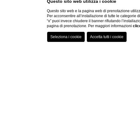
Questo sito web utilizza i cookie
Questo sito web e la pagina web di prenotazione utilizz
Per acconsentire all’installazione di tutte le categorie 
“x” puoi invece chiudere il banner rifiutando l’installazi
pagina di prenotazione. Per maggiori informazioni
clic
Albergo Fi
Spesso la scelta di un h
capire da quale albergo 
dell'Hotel Rosso 23, che
ferroviaria e dalla Piazz
della città dei Medici.