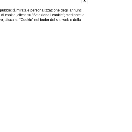
X
 pubblicità mirata e personalizzazione degli annunci.
e di cookie, clicca su "Seleziona i cookie"; mediante la
ze, clicca su “Cookie” nel footer del sito web e della
pita: se stai cercando di
centrati sulla proposta
assi dalla stazione
itale del centro storico