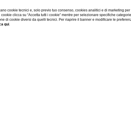
ano cookie tecnici e, solo previo tuo consenso, cookies analitici e di marketing per
di cookie clicca su “Accetta tutti i cookie” mentre per selezionare specifiche categori
one di cookie diversi da quelli tecnici. Per riaprire il banner e modificare le preferen
ca qui
.
renze
otel condiziona la percezione che avremo della città che ci os
Firenze possa essere apprezzata in tutto il suo splendore con
 nella lussuosa location di Piazza Santa Maria Novella, a due p
a della Signoria ti consentirà di vivere la tua vacanza al ritmo v