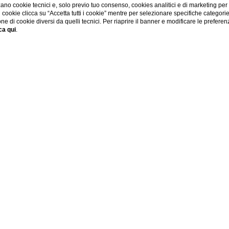
ano cookie tecnici e, solo previo tuo consenso, cookies analitici e di marketing per
di cookie clicca su “Accetta tutti i cookie” mentre per selezionare specifiche categori
one di cookie diversi da quelli tecnici. Per riaprire il banner e modificare le preferen
ca qui
.
tel
el a Firenze situato in pieno centro che è lieto di offrire una s
 memorabile nel centro cittadino a pochi passi da Ponte Vecchi
rado di fondere Firenze, hotel ed eleganza in un'unica location
l Rosso 23 di Firenze: un hotel che vi sorprenderà per la capa
 comodità e l'eleganza che solo gli alberghi di categoria sup
zie all'attento design degli spazi ed all'attenta professionalità 