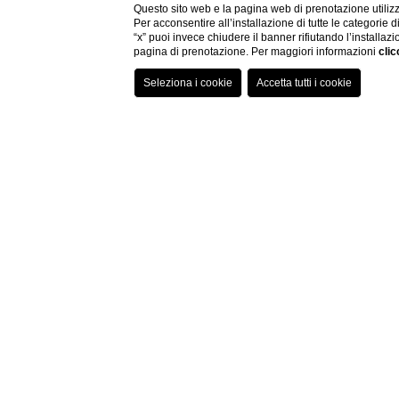
Questo sito web e la pagina web di prenotazione utilizz
Per acconsentire all’installazione di tutte le categorie 
“x” puoi invece chiudere il banner rifiutando l’installazi
pagina di prenotazione. Per maggiori informazioni
clic
Firenze Ho
L'Hotel Rosso 23 è un hot
assicurano un soggiorno
Uffizi in un albergo in g
Prenotate un soggiorno a
un albergo tre stelle le
in grado di garantire, gra