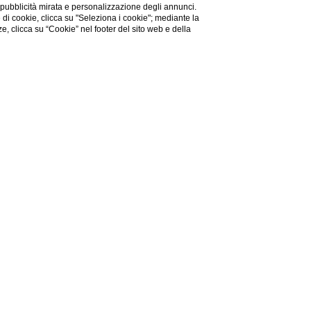
 pubblicità mirata e personalizzazione degli annunci.
e di cookie, clicca su "Seleziona i cookie"; mediante la
ze, clicca su “Cookie” nel footer del sito web e della
erie di servizi che
o e dalla Galleria degli
.
cità di racchiudere in
eriore sono normalmente
dello staff.