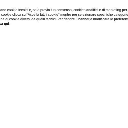
ano cookie tecnici e, solo previo tuo consenso, cookies analitici e di marketing per
di cookie clicca su “Accetta tutti i cookie” mentre per selezionare specifiche categori
one di cookie diversi da quelli tecnici. Per riaprire il banner e modificare le preferen
ca qui
.
nze centro
azione che si discosti dal tradizionale hotel, Firenze centro ri
o 23, che in piena area pedonale riesce a racchiudere in un tre
hotel di categoria superiore grazie al proprio personale multil
a un design moderno e ricercato.
so 23 e a Firenze "hotel in centro" diventerà una definizione che