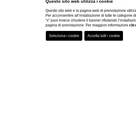
Questo sito web utilizza i cookie
Questo sito web e la pagina web di prenotazione utilizz
Per acconsentire all’installazione di tutte le categorie 
“x” puoi invece chiudere il banner rifiutando l’installazi
pagina di prenotazione. Per maggiori informazioni
clic
Hotel Fire
Per chi cerca una sistem
sorpresa dell'Hotel Ross
e la raffinatezza di un 
stanze caratterizzate d
Scegli subito l'Hotel Ros