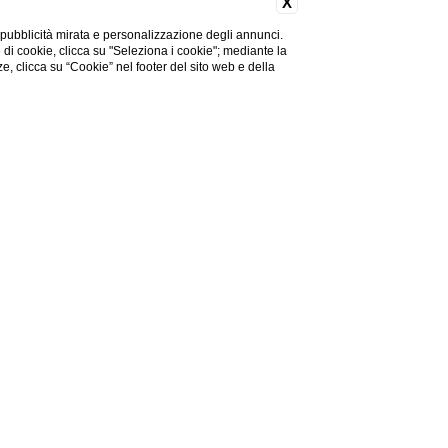
X
 pubblicità mirata e personalizzazione degli annunci.
e di cookie, clicca su "Seleziona i cookie"; mediante la
ze, clicca su “Cookie” nel footer del sito web e della
serva la piacevole
 stelle tutta l'eleganza
ingue ed alle quarantadue
 ti sentirai di rivedere: